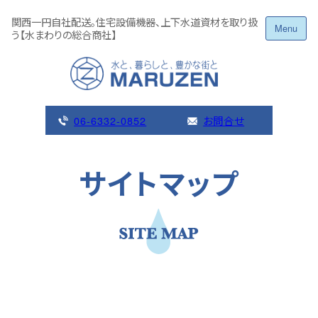
Skip
関西一円自社配送。住宅設備機器、上下水道資材を取り扱
to
Menu
う【水まわりの総合商社】
content
06-6332-0852
お問合せ
サイトマップ