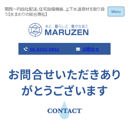
Skip
関西一円自社配送。住宅設備機器、上下水道資材を取り扱
to
Menu
う【水まわりの総合商社】
content
06-6332-0852
お問合せ
お問合せいただきあり
がとうございます